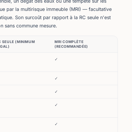
ndie, un dégât des eaux ou une tempête sur les
ue par la
multirisque immeuble (MRI)
— facultative
tique. Son surcoût par rapport à la RC seule n'est
ion sans commune mesure.
C SEULE (MINIMUM
MRI COMPLÈTE
ÉGAL)
(RECOMMANDÉE)
✓
✓
✓
✓
✓