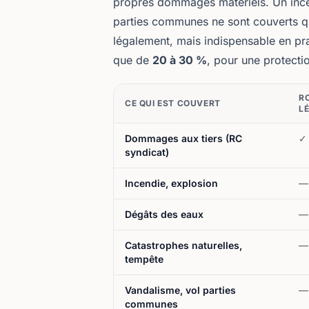
propres dommages matériels. Un ince
parties communes ne sont couverts q
légalement, mais indispensable en pra
que de
20 à 30 %
, pour une protect
R
CE QUI EST COUVERT
L
Dommages aux tiers (RC
✓
syndicat)
Incendie, explosion
—
Dégâts des eaux
—
Catastrophes naturelles,
—
tempête
Vandalisme, vol parties
—
communes