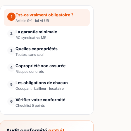
Est-ce vraiment obligatoire ?
1
Article 9-1 · loi ALUR
La garantie minimale
2
RC syndicat vs MRI
Quelles copropriétés
3
Toutes, sans seuil
Copropriété non assurée
4
Risques concrets
Les obligations de chacun
5
Occupant · bailleur · locataire
Vérifier votre conformité
6
Checklist 5 points
Audit conformité
gratuit