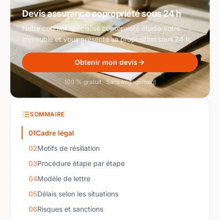
Devis assurance copropriété sous 24 h
Notre courtier spécialisé copropriété étudie votre
immeuble et vous présente sa proposition sous 24 h.
Obtenir mon devis
100 % gratuit · Sans engagement
SOMMAIRE
01
Cadre légal
02
Motifs de résiliation
03
Procédure étape par étape
04
Modèle de lettre
05
Délais selon les situations
06
Risques et sanctions