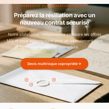
RESPECTEZ VOS OBLIGATIONS LÉGALES
Préparez la résiliation avec un
nouveau contrat sécurisé
Notre plateforme indépendante compare les offres
MRI et vous accompagne pour un basculement sans
interruption de couverture.
Devis multirisque copropriété
Service gratuit
Sans engagement
Conforme à la réglementation