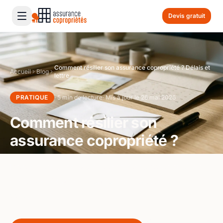
Devis gratuit
Comment résilier son assurance copropriété ? Délais et
Accueil
Blog
lettre
PRATIQUE
· 5 min de lecture
· Mis à jour le 26 mai 2026
Comment résilier son
assurance copropriété ?
Procédures, délais et conditions pour résilier
en toute légalité — sans interruption de
couverture.