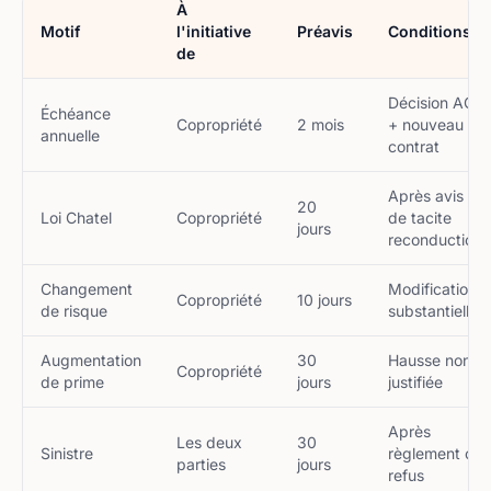
À
Motif
l'initiative
Préavis
Conditions
de
Décision AG
Échéance
Copropriété
2 mois
+ nouveau
annuelle
contrat
Après avis
20
Loi Chatel
Copropriété
de tacite
jours
reconduction
Changement
Modification
Copropriété
10 jours
de risque
substantielle
Augmentation
30
Hausse non
Copropriété
de prime
jours
justifiée
Après
Les deux
30
Sinistre
règlement ou
parties
jours
refus