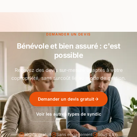
DEMANDER UN DEVIS
Bénévole et bien assuré : c'est
possible
Recevez des devis sur-mesure adaptés à votre
copropriété, sans surcoût lié au mode de gestion.
Demander un devis gratuit
Voir les autres types de syndic
100 % gratuit
Sans engagement
Sous 24 h