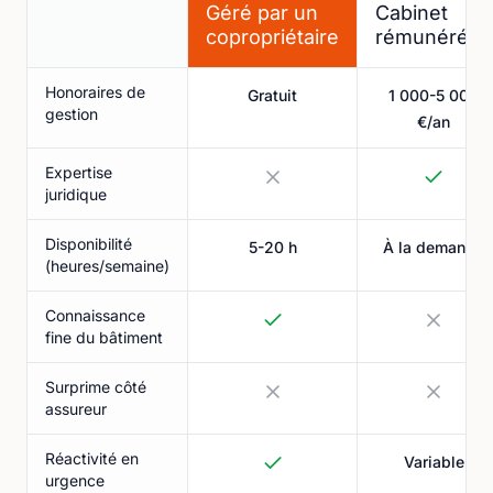
Géré par un
Cabinet
copropriétaire
rémunéré
Honoraires de
Gratuit
1 000-5 000
gestion
€/an
Expertise
juridique
Disponibilité
5-20 h
À la demande
(heures/semaine)
Connaissance
fine du bâtiment
Surprime côté
assureur
Réactivité en
Variable
urgence