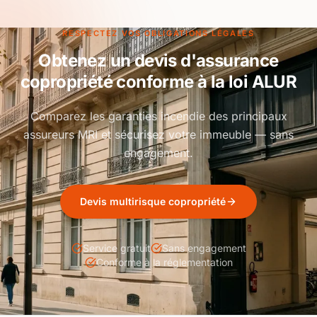
RESPECTEZ VOS OBLIGATIONS LÉGALES
Obtenez un devis d'assurance
copropriété conforme à la loi ALUR
Comparez les garanties incendie des principaux
assureurs MRI et sécurisez votre immeuble — sans
engagement.
Devis multirisque copropriété
Service gratuit
Sans engagement
Conforme à la réglementation