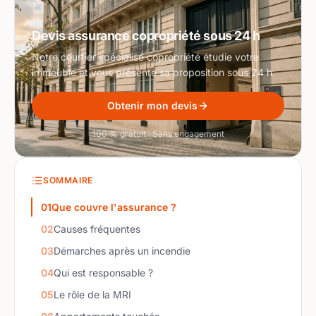
Devis assurance copropriété sous 24 h
Notre courtier spécialisé copropriété étudie votre
immeuble et vous présente sa proposition sous 24 h.
Obtenir mon devis
100 % gratuit · Sans engagement
SOMMAIRE
01
Que couvre l'assurance ?
02
Causes fréquentes
03
Démarches après un incendie
04
Qui est responsable ?
05
Le rôle de la MRI