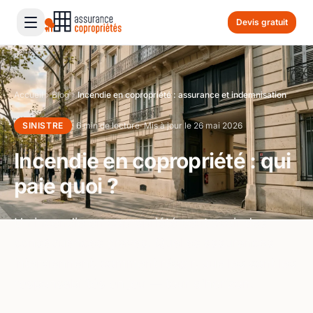
Devis gratuit
Accueil
Blog
Incendie en copropriété : assurance et indemnisation
SINISTRE
· 6 min de lecture
· Mis à jour le 26 mai 2026
Incendie en copropriété : qui
paie quoi ?
Un incendie en copropriété peut avoir des
conséquences graves. Quelles assurances
interviennent, comment réagir, quelles sont les
responsabilités en jeu — tour d'horizon.