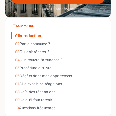
100 % gratuit · Sans engagement
SOMMAIRE
01
Introduction
02
Partie commune ?
03
Qui doit réparer ?
04
Que couvre l'assurance ?
05
Procédure à suivre
06
Dégâts dans mon appartement
07
Si le syndic ne réagit pas
08
Coût des réparations
09
Ce qu'il faut retenir
10
Questions fréquentes