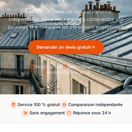
Demandez un devis sur notre plateforme
indépendante. Nous vous aidons à comprendre vos
garanties et à comparer les offres sans engagement.
Demander un devis gratuit
Service gratuit
Sans engagement
Conforme à la loi ALUR
Service 100 % gratuit
Comparaison indépendante
Sans engagement
Réponse sous 24 h