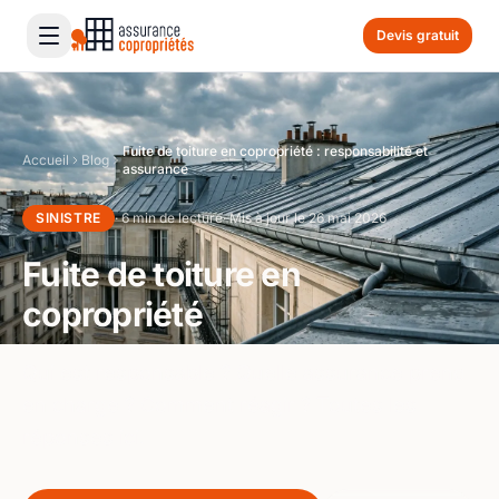
Devis gratuit
Fuite de toiture en copropriété : responsabilité et
Accueil
Blog
assurance
SINISTRE
· 6 min de lecture
· Mis à jour le 26 mai 2026
Fuite de toiture en
copropriété
Qui est responsable ? Quelle assurance prend
en charge ? Comment réagir ? Toutes les
réponses ici.