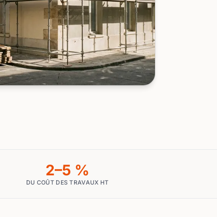
2–5 %
DU COÛT DES TRAVAUX HT