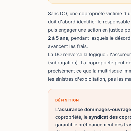
Sans DO, une copropriété victime d'un
doit d'abord identifier le responsabl
puis engager une action en justice p
2 à 5 ans
, pendant lesquels le désord
avancent les frais.
La DO renverse la logique : l'assureu
(subrogation). La copropriété peut don
précisément ce que la
multirisque im
les sinistres d'exploitation, pas les m
DÉFINITION
L'
assurance dommages-ouvrag
copropriété, le
syndicat des copr
garantit le préfinancement des tr