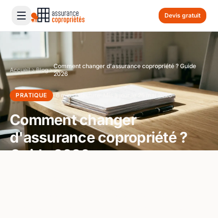
Devis gratuit
Comment changer d'assurance copropriété ? Guide
Accueil
Blog
2026
PRATIQUE
· 6 min de lecture
· Mis à jour le 25 mai 2026
Comment changer
d'assurance copropriété ?
Guide 2026
Changer d'assurance copropriété demande
une démarche votée en assemblée générale,
un préavis respecté et un choix bien éclairé du