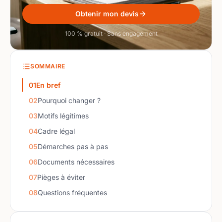
Obtenir mon devis
100 % gratuit · Sans engagement
SOMMAIRE
01
En bref
02
Pourquoi changer ?
03
Motifs légitimes
04
Cadre légal
05
Démarches pas à pas
06
Documents nécessaires
07
Pièges à éviter
08
Questions fréquentes