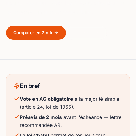
nouvel assureur. Voici les étapes clés pour le
faire sans rupture de couverture.
Comparer en 2 min
Lire le guide
En bref
Vote en AG obligatoire
à la majorité simple
(article 24, loi de 1965).
Préavis de 2 mois
avant l'échéance — lettre
recommandée AR.
La
loi Chatel
permet de résilier à tout