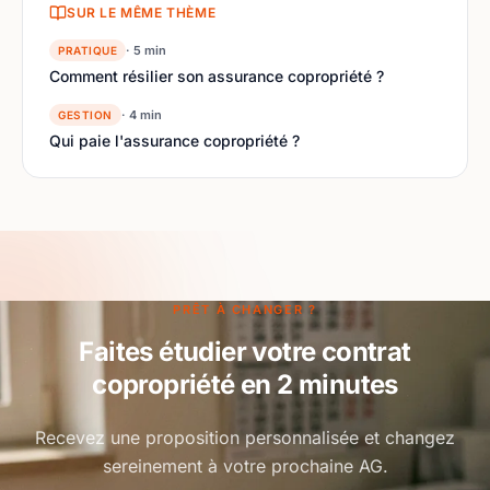
SUR LE MÊME THÈME
· 5 min
PRATIQUE
Comment résilier son assurance copropriété ?
· 4 min
GESTION
Qui paie l'assurance copropriété ?
PRÊT À CHANGER ?
Faites étudier votre contrat
copropriété en 2 minutes
Recevez une proposition personnalisée et changez
sereinement à votre prochaine AG.