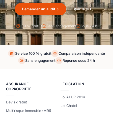
Demander un audit
Voir la DO
100 % gratuit
Sans engagement
Sous 24 h
Service 100 % gratuit
Comparaison indépendante
Sans engagement
Réponse sous 24 h
ASSURANCE
LÉGISLATION
COPROPRIÉTÉ
Loi ALUR 2014
Devis gratuit
Loi Chatel
Multirisque immeuble (MRI)