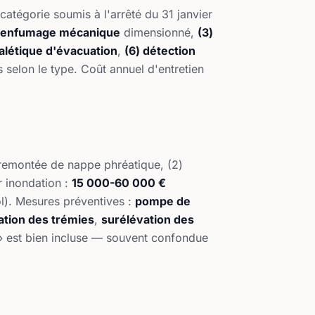
catégorie soumis à l'arrêté du 31 janvier
senfumage mécanique
dimensionné,
(3)
nalétique d'évacuation
,
(6) détection
 selon le type. Coût annuel d'entretien
 remontée de nappe phréatique, (2)
r inondation :
15 000-60 000 €
ol). Mesures préventives :
pompe de
ation des trémies
,
surélévation des
s » est bien incluse — souvent confondue