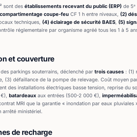
m² sont des
établissements recevant du public (ERP)
de 5ᵉ 
) compartimentage coupe-feu
CF 1 h entre niveaux,
(2) dé
locaux techniques,
(4) éclairage de sécurité BAES
,
(5) sig
trôle réglementaire par organisme agréé tous les 1 à 5 ans
on et couverture
nt des parkings souterrains, déclenché par
trois causes
: (1)
se, (3) défaillance de la pompe de relevage. Coût moyen pa
 des installations électriques basse tension, reprise du s
 €),
batardeaux
aux entrées (500-2 000 €),
imperméabilis
e contrat MRI que la garantie « inondation par eaux pluviale
 arrêté ministériel.
nes de recharge