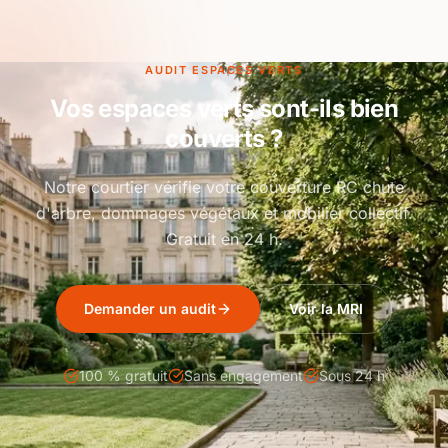
AUDIT ESPACES VERTS
Vos espaces verts sont-ils bien
couverts ?
Notre courtier vérifie votre couverture RC chute
d'arbre, dommages végétaux et mobilier collectif.
Gratuit en 24 h.
Demander un audit
Voir la MRI
100 % gratuit
Sans engagement
Sous 24 h