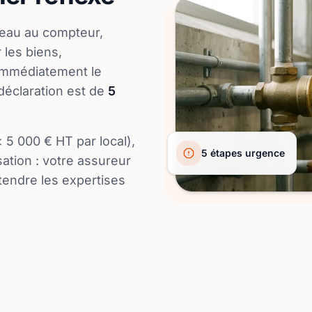
'eau au compteur,
r les biens,
 immédiatement le
 déclaration est de
5
 5 000 € HT par local),
5 étapes urgence
sation : votre assureur
tendre les expertises