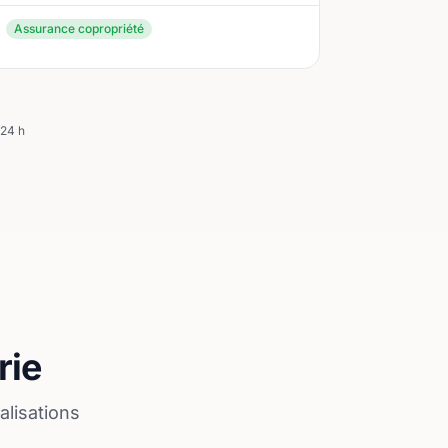
Assurance copropriété
 24 h
rie
alisations