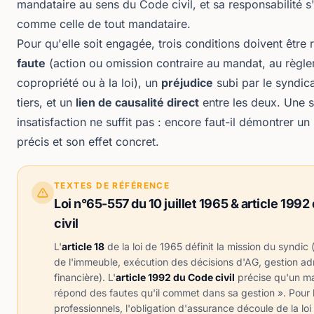
mandataire au sens du Code civil, et sa responsabilité s
comme celle de tout mandataire.
Pour qu'elle soit engagée, trois conditions doivent être 
faute
(action ou omission contraire au mandat, au règl
copropriété ou à la loi), un
préjudice
subi par le syndic
tiers, et un
lien de causalité direct
entre les deux. Une 
insatisfaction ne suffit pas : encore faut-il démontrer 
précis et son effet concret.
TEXTES DE RÉFÉRENCE
Loi n°65-557 du 10 juillet 1965 & article 199
civil
L'
article 18
de la loi de 1965 définit la mission du syndic
de l'immeuble, exécution des décisions d'AG, gestion adm
financière). L'
article 1992 du Code civil
précise qu'un ma
répond des fautes qu'il commet dans sa gestion ». Pour 
professionnels, l'obligation d'assurance découle de la
lo