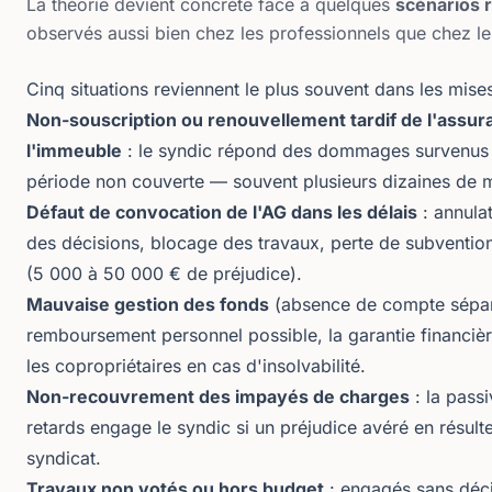
La théorie devient concrète face à quelques
scénarios 
observés aussi bien chez les professionnels que chez l
Cinq situations reviennent le plus souvent dans les mise
Non-souscription ou renouvellement tardif de l'assur
l'immeuble
: le syndic répond des dommages survenus 
période non couverte — souvent plusieurs dizaines de mi
Défaut de convocation de l'AG dans les délais
: annula
des décisions, blocage des travaux, perte de subventio
(5 000 à 50 000 € de préjudice).
Mauvaise gestion des fonds
(absence de compte séparé
remboursement personnel possible, la garantie financiè
les copropriétaires en cas d'insolvabilité.
Non-recouvrement des impayés de charges
: la passi
retards engage le syndic si un préjudice avéré en résult
syndicat.
Travaux non votés ou hors budget
: engagés sans déci