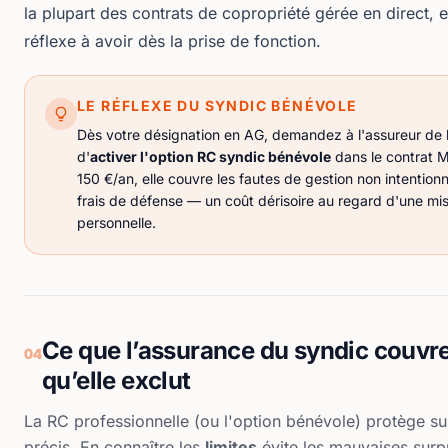
la plupart des contrats
de copropriété gérée en direct
, 
réflexe à avoir dès la prise de fonction.
LE RÉFLEXE DU SYNDIC BÉNÉVOLE
Dès votre désignation en AG, demandez à l'assureur de 
d'
activer l'option RC syndic bénévole
dans le contrat M
150 €/an, elle couvre les fautes de gestion non intentionne
frais de défense — un coût dérisoire au regard d'une mi
personnelle.
Ce que l’assurance du syndic couvre
04
qu’elle exclut
La RC professionnelle (ou l'option bénévole) protège su
précis. En connaître les
limites
évite les mauvaises surpr