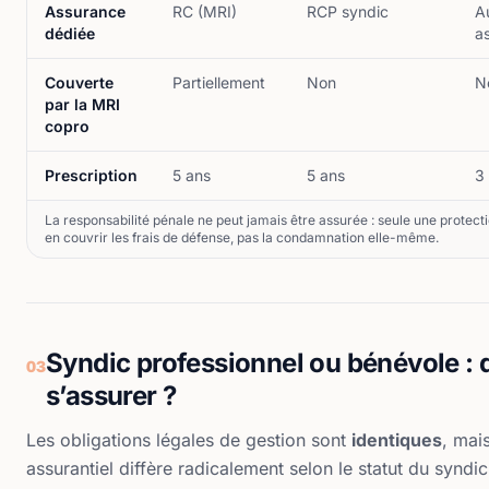
Assurance
RC (MRI)
RCP syndic
A
dédiée
a
Couverte
Partiellement
Non
N
par la MRI
copro
Prescription
5 ans
5 ans
3
La responsabilité pénale ne peut jamais être assurée : seule une protecti
en couvrir les frais de défense, pas la condamnation elle-même.
Syndic professionnel ou bénévole : q
03
s’assurer ?
Les obligations légales de gestion sont
identiques
, mai
assurantiel diffère radicalement selon le statut du syndic