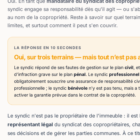
Oui. En tant que
mandataire du syndicat des coproprié
syndic engage sa responsabilité dès qu'il agit — ou s'ab
au nom de la copropriété. Reste à savoir sur quel terrai
limites, et surtout comment il peut s'en couvrir.
LA RÉPONSE EN 10 SECONDES
Oui, sur trois terrains — mais tout n’est pas
Le syndic répond de ses fautes de gestion sur le plan
civil
, e
d'infraction grave sur le plan
pénal
. Le syndic
professionnel
obligatoirement souscrire une assurance de responsabilité civ
professionnelle ; le syndic
bénévole
n'y est pas tenu, mais a t
activer la garantie prévue dans le contrat de la copropriété.
Le syndic n'est pas le propriétaire de l'immeuble : il est 
représentant légal
du syndicat des copropriétaires, ch
ses décisions et de gérer les parties communes. À ce titre