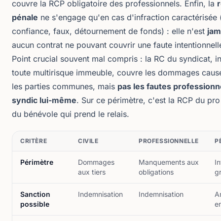
couvre la RCP obligatoire des professionnels. Enfin, la
r
pénale
ne s'engage qu'en cas d'infraction caractérisée
confiance, faux, détournement de fonds) : elle n'est
jam
aucun contrat ne pouvant couvrir une faute intentionnell
Point crucial souvent mal compris : la RC du syndicat, i
toute
multirisque immeuble
, couvre les dommages causé
les parties communes, mais
pas les fautes professionn
syndic lui-même
. Sur ce périmètre, c'est la RCP du pro
du bénévole qui prend le relais.
CRITÈRE
CIVILE
PROFESSIONNELLE
P
Périmètre
Dommages
Manquements aux
In
aux tiers
obligations
g
Sanction
Indemnisation
Indemnisation
A
possible
e