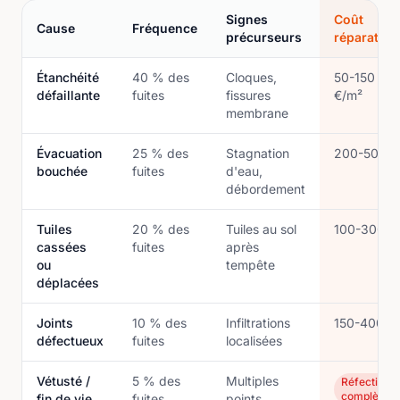
Signes
Coût
Cause
Fréquence
précurseurs
réparation
Étanchéité
40 % des
Cloques,
50-150
défaillante
fuites
fissures
€/m²
membrane
Évacuation
25 % des
Stagnation
200-500 €
bouchée
fuites
d'eau,
débordement
Tuiles
20 % des
Tuiles au sol
100-300 €
cassées
fuites
après
ou
tempête
déplacées
Joints
10 % des
Infiltrations
150-400 €
défectueux
fuites
localisées
Vétusté /
5 % des
Multiples
Réfection
complète
fin de vie
fuites
points