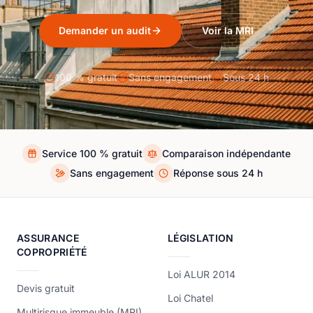
Demander un audit
Voir la MRI
100 % gratuit
Sans engagement
Sous 24 h
Service 100 % gratuit
Comparaison indépendante
Sans engagement
Réponse sous 24 h
ASSURANCE
LÉGISLATION
COPROPRIÉTÉ
Loi ALUR 2014
Devis gratuit
Loi Chatel
Multirisque immeuble (MRI)