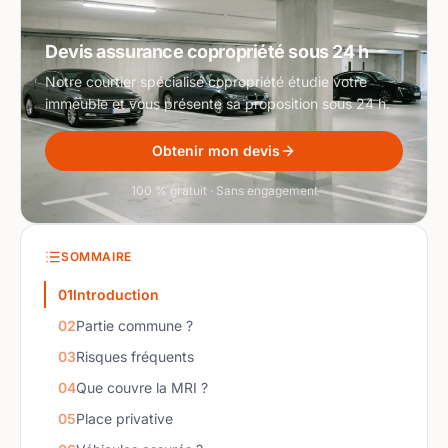
Devis assurance copropriété sous 24 h
Notre courtier spécialisé copropriété étudie votre
immeuble et vous présente sa proposition sous 24 h.
Obtenir mon devis
100 % gratuit · Sans engagement
SOMMAIRE
01
Introduction
02
Partie commune ?
03
Risques fréquents
04
Que couvre la MRI ?
05
Place privative