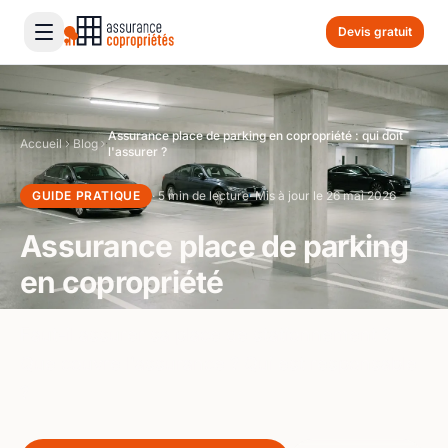
Devis gratuit
Assurance place de parking en copropriété : qui doit
Accueil
Blog
l'assurer ?
GUIDE PRATIQUE
· 5 min de lecture
· Mis à jour le 26 mai 2026
Assurance place de parking
en copropriété
Faut-il assurer sa place de stationnement ?
Que couvre l'assurance ? Qui est responsable
?