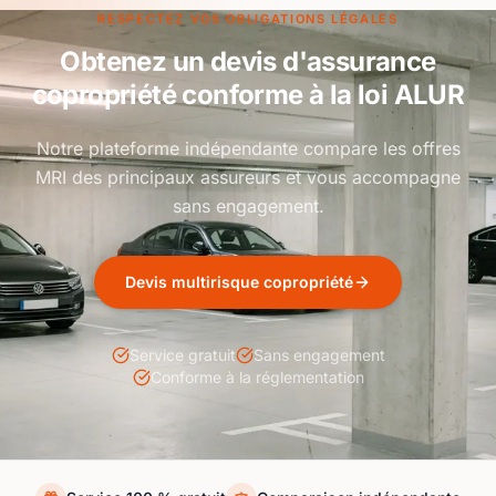
RESPECTEZ VOS OBLIGATIONS LÉGALES
Obtenez un devis d'assurance
copropriété conforme à la loi ALUR
Notre plateforme indépendante compare les offres
MRI des principaux assureurs et vous accompagne
sans engagement.
Devis multirisque copropriété
Service gratuit
Sans engagement
Conforme à la réglementation