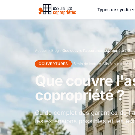
Types de syndic
Accueil
Blog
Que couvre l'assurance copropriété ? Gara
COUVERTURES
· 6 min de lecture
· Mis à jour le 26 m
Que couvre l'
copropriété ?
Guide complet des garanties de l'a
les extensions possibles et les ex