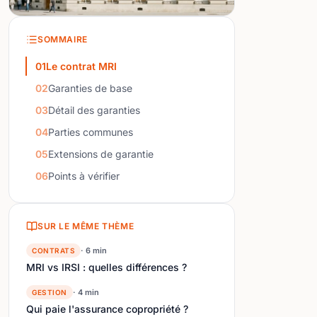
SOMMAIRE
01
Le contrat MRI
02
Garanties de base
03
Détail des garanties
04
Parties communes
05
Extensions de garantie
06
Points à vérifier
SUR LE MÊME THÈME
· 6 min
CONTRATS
MRI vs IRSI : quelles différences ?
· 4 min
GESTION
Qui paie l'assurance copropriété ?