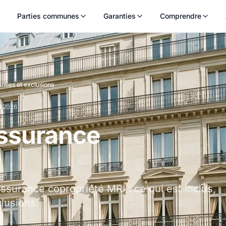
Parties communes
Garanties
Comprendre
nties et exclusions
ai 2026
assurance
ssurance copropriété MRI : ce qui est inclus,
clusions.