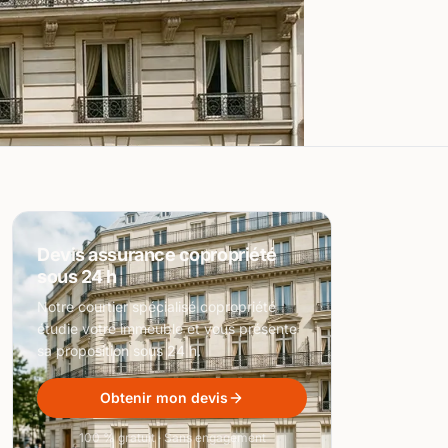
Devis assurance copropriété
sous 24 h
Notre courtier spécialisé copropriété
étudie votre immeuble et vous présente
sa proposition sous 24 h.
Obtenir mon devis
100 % gratuit · Sans engagement